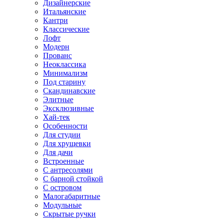
Дизайнерские
Итальянские
Кантри
Классические
Лофт
Модерн
Прованс
Неоклассика
Минимализм
Под старину
Скандинавские
Элитные
Эксклюзивные
Хай-тек
Особенности
Для студии
Для хрущевки
Для дачи
Встроенные
С антресолями
С барной стойкой
С островом
Малогабаритные
Модульные
Скрытые ручки