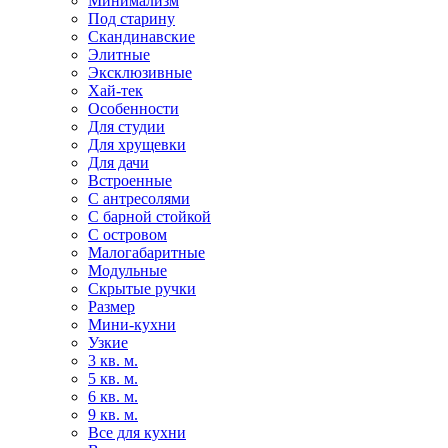
Минимализм
Под старину
Скандинавские
Элитные
Эксклюзивные
Хай-тек
Особенности
Для студии
Для хрущевки
Для дачи
Встроенные
С антресолями
С барной стойкой
С островом
Малогабаритные
Модульные
Скрытые ручки
Размер
Мини-кухни
Узкие
3 кв. м.
5 кв. м.
6 кв. м.
9 кв. м.
Все для кухни