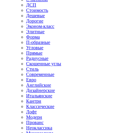
ДСП
Стоимость
Дешевые
Дорогие
Эконом-класс
Элитные
Форма
П-образные
Угловые
Прямые
Радиусные
Скошенные углы
Стиль
Современные
Евро
Английские
Дизайнерские
Итальянские
Кантри
Классические
Лофт
Модерн
Прованс
Неоклассика