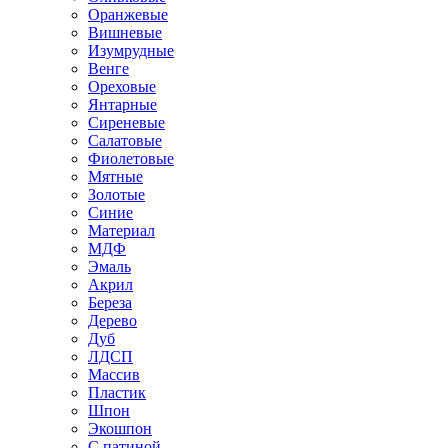
Оранжевые
Вишневые
Изумрудные
Венге
Ореховые
Янтарные
Сиреневые
Салатовые
Фиолетовые
Мятные
Золотые
Синие
Материал
МДФ
Эмаль
Акрил
Береза
Дерево
Дуб
ЛДСП
Массив
Пластик
Шпон
Экошпон
С патиной