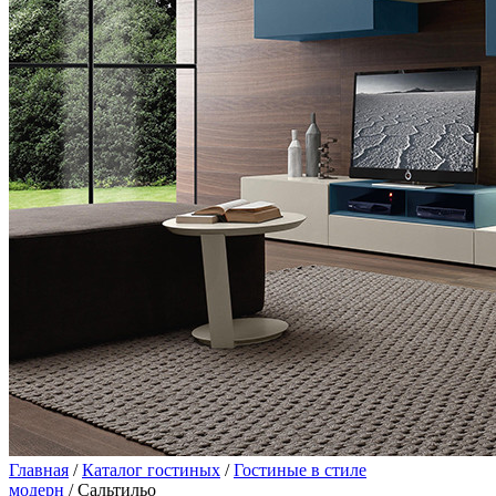
Главная
/
Каталог гостиных
/
Гостиные в стиле
модерн
/ Сальтильо