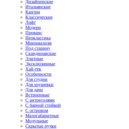
Дизайнерские
Итальянские
Кантри
Классические
Лофт
Модерн
Прованс
Неоклассика
Минимализм
Под старину
Скандинавские
Элитные
Эксклюзивные
Хай-тек
Особенности
Для студии
Для хрущевки
Для дачи
Встроенные
С антресолями
С барной стойкой
С островом
Малогабаритные
Модульные
Скрытые ручки