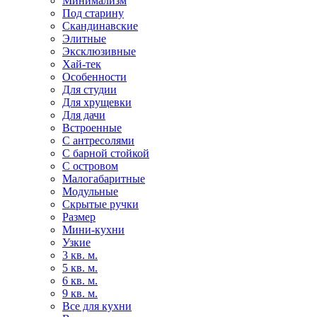
Минимализм
Под старину
Скандинавские
Элитные
Эксклюзивные
Хай-тек
Особенности
Для студии
Для хрущевки
Для дачи
Встроенные
С антресолями
С барной стойкой
С островом
Малогабаритные
Модульные
Скрытые ручки
Размер
Мини-кухни
Узкие
3 кв. м.
5 кв. м.
6 кв. м.
9 кв. м.
Все для кухни