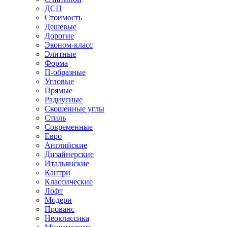
ДСП
Стоимость
Дешевые
Дорогие
Эконом-класс
Элитные
Форма
П-образные
Угловые
Прямые
Радиусные
Скошенные углы
Стиль
Современные
Евро
Английские
Дизайнерские
Итальянские
Кантри
Классические
Лофт
Модерн
Прованс
Неоклассика