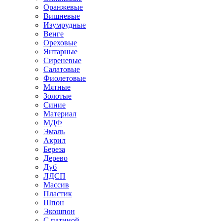
Оранжевые
Вишневые
Изумрудные
Венге
Ореховые
Янтарные
Сиреневые
Салатовые
Фиолетовые
Мятные
Золотые
Синие
Материал
МДФ
Эмаль
Акрил
Береза
Дерево
Дуб
ЛДСП
Массив
Пластик
Шпон
Экошпон
С патиной