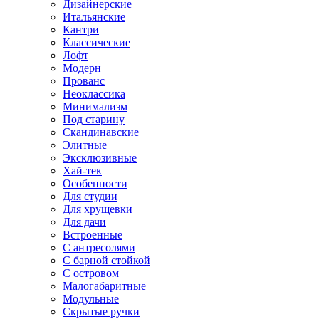
Дизайнерские
Итальянские
Кантри
Классические
Лофт
Модерн
Прованс
Неоклассика
Минимализм
Под старину
Скандинавские
Элитные
Эксклюзивные
Хай-тек
Особенности
Для студии
Для хрущевки
Для дачи
Встроенные
С антресолями
С барной стойкой
С островом
Малогабаритные
Модульные
Скрытые ручки