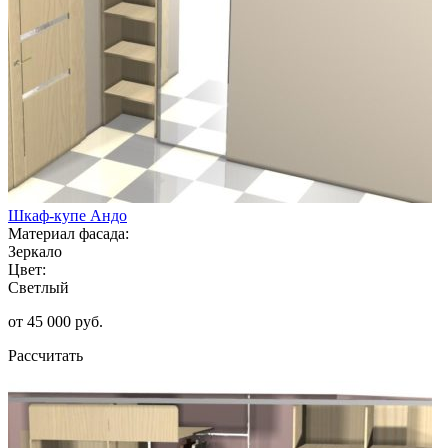
Шкаф-купе Андо
Материал фасада:
Зеркало
Цвет:
Светлый
от 45 000 руб.
Рассчитать