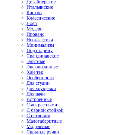
Дизайнерские
Итальянские
Кантри
Классические
Лофт
Модерн
Прованс
Неоклассика
Минимализм
Под старину
Скандинавские
Элитные
Эксклюзивные
Хай-тек
Особенности
Для студии
Для хрущевки
Для дачи
Встроенные
С антресолями
С барной стойкой
С островом
Малогабаритные
Модульные
Скрытые ручки