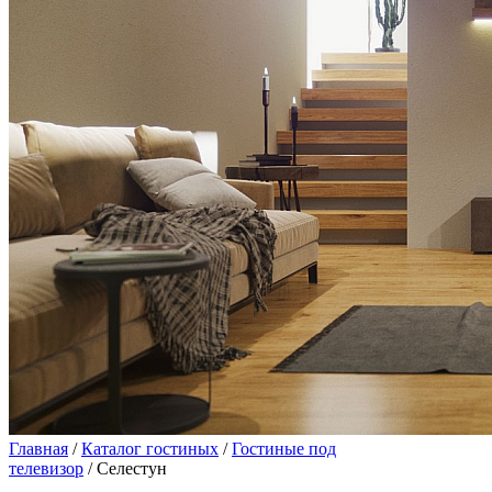
Главная
/
Каталог гостиных
/
Гостиные под
телевизор
/ Селестун