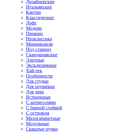
Дизайнерские
Итальянские
Кантри
Классические
Лофт
Модерн
Прованс
Неоклассика
Минимализм
Под старину
Скандинавские
Элитные
Эксклюзивные
Хай-тек
Особенности
Для студии
Для хрущевки
Для дачи
Встроенные
С антресолями
С барной стойкой
С островом
Малогабаритные
Модульные
Скрытые ручки