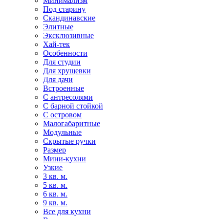
Минимализм
Под старину
Скандинавские
Элитные
Эксклюзивные
Хай-тек
Особенности
Для студии
Для хрущевки
Для дачи
Встроенные
С антресолями
С барной стойкой
С островом
Малогабаритные
Модульные
Скрытые ручки
Размер
Мини-кухни
Узкие
3 кв. м.
5 кв. м.
6 кв. м.
9 кв. м.
Все для кухни