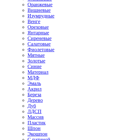
Оранжевые
Вишневые
Изумрудные
Венге
Ореховые
Янтарные
Сиреневые
Салатовые
Фиолетовые
Мятные
Золотые
Синие
Материал
МДФ
Эмаль
Акрил
Береза
Дерево
Дуб
ЛДСП
Массив
Пластик
Шпон
Экошпон
С патиной