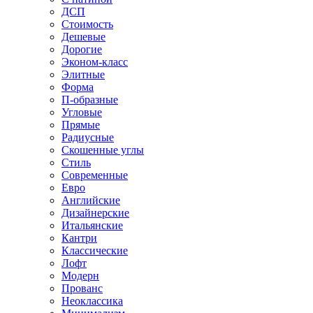
ДСП
Стоимость
Дешевые
Дорогие
Эконом-класс
Элитные
Форма
П-образные
Угловые
Прямые
Радиусные
Скошенные углы
Стиль
Современные
Евро
Английские
Дизайнерские
Итальянские
Кантри
Классические
Лофт
Модерн
Прованс
Неоклассика