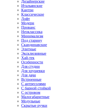
Дизайнерские
Итальянские
Кантри
Классические
Лофт
Модерн
Прованс
Неоклассика
Минимализм
Под старину
Скандинавские
Элитные
Эксклюзивные
Хай-тек
Особенности
Для студии
Для хрущевки
Для дачи
Встроенные
С антресолями
С барной стойкой
С островом
Малогабаритные
Модульные
Скрытые ручки