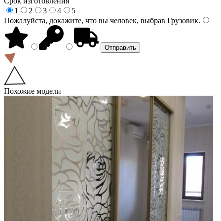
Срок изготовления
1
2
3
4
5
Пожалуйста, докажите, что вы человек, выбрав
Грузовик
.
Похожие модели