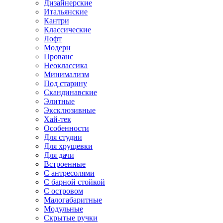
Дизайнерские
Итальянские
Кантри
Классические
Лофт
Модерн
Прованс
Неоклассика
Минимализм
Под старину
Скандинавские
Элитные
Эксклюзивные
Хай-тек
Особенности
Для студии
Для хрущевки
Для дачи
Встроенные
С антресолями
С барной стойкой
С островом
Малогабаритные
Модульные
Скрытые ручки