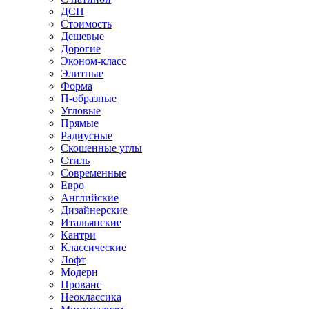
ДСП
Стоимость
Дешевые
Дорогие
Эконом-класс
Элитные
Форма
П-образные
Угловые
Прямые
Радиусные
Скошенные углы
Стиль
Современные
Евро
Английские
Дизайнерские
Итальянские
Кантри
Классические
Лофт
Модерн
Прованс
Неоклассика