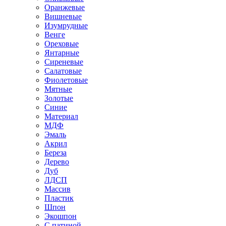
Оранжевые
Вишневые
Изумрудные
Венге
Ореховые
Янтарные
Сиреневые
Салатовые
Фиолетовые
Мятные
Золотые
Синие
Материал
МДФ
Эмаль
Акрил
Береза
Дерево
Дуб
ЛДСП
Массив
Пластик
Шпон
Экошпон
С патиной