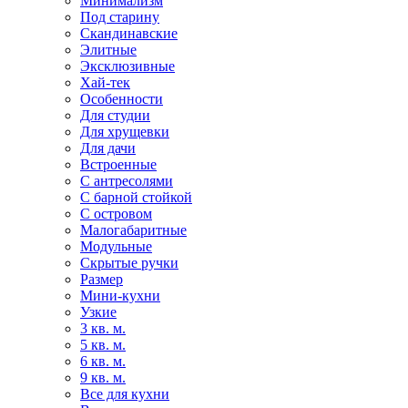
Минимализм
Под старину
Скандинавские
Элитные
Эксклюзивные
Хай-тек
Особенности
Для студии
Для хрущевки
Для дачи
Встроенные
С антресолями
С барной стойкой
С островом
Малогабаритные
Модульные
Скрытые ручки
Размер
Мини-кухни
Узкие
3 кв. м.
5 кв. м.
6 кв. м.
9 кв. м.
Все для кухни