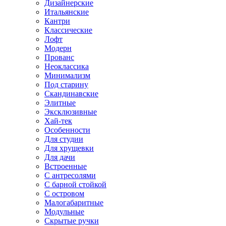
Дизайнерские
Итальянские
Кантри
Классические
Лофт
Модерн
Прованс
Неоклассика
Минимализм
Под старину
Скандинавские
Элитные
Эксклюзивные
Хай-тек
Особенности
Для студии
Для хрущевки
Для дачи
Встроенные
С антресолями
С барной стойкой
С островом
Малогабаритные
Модульные
Скрытые ручки