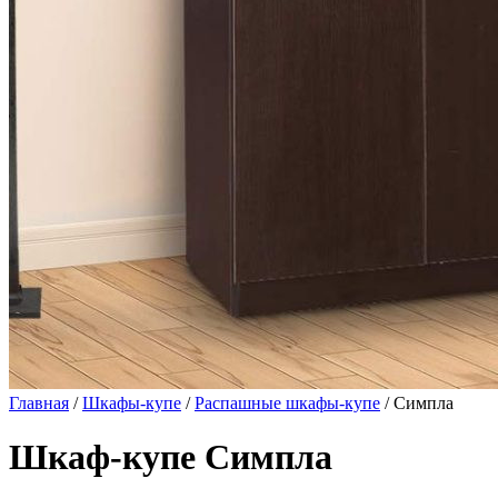
Главная
/
Шкафы-купе
/
Распашные шкафы-купе
/ Симпла
Шкаф-купе Симпла