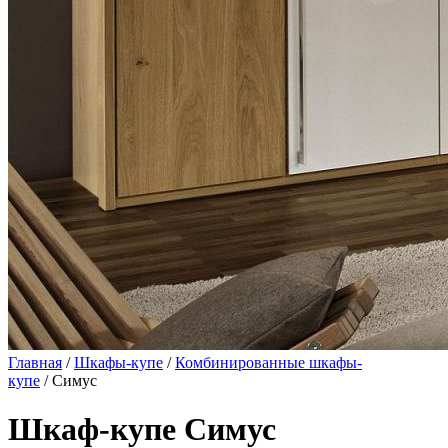
Главная
/
Шкафы-купе
/
Комбинированные шкафы-
купе
/ Симус
Шкаф-купе Симус