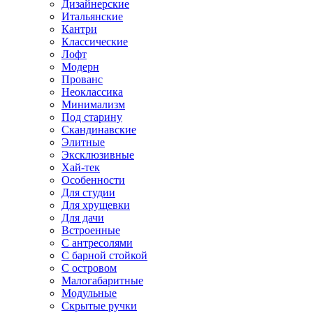
Дизайнерские
Итальянские
Кантри
Классические
Лофт
Модерн
Прованс
Неоклассика
Минимализм
Под старину
Скандинавские
Элитные
Эксклюзивные
Хай-тек
Особенности
Для студии
Для хрущевки
Для дачи
Встроенные
С антресолями
С барной стойкой
С островом
Малогабаритные
Модульные
Скрытые ручки