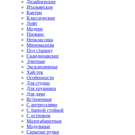
Дизайнерские
Итальянские
Кантри
Классические
Лофт
Модерн
Прованс
Неоклассика
Минимализм
Под старину
Скандинавские
Элитные
Эксклюзивные
Хай-тек
Особенности
Для студии
Для хрущевки
Для дачи
Встроенные
С антресолями
С барной стойкой
С островом
Малогабаритные
Модульные
Скрытые ручки