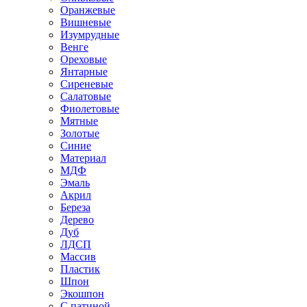
Оранжевые
Вишневые
Изумрудные
Венге
Ореховые
Янтарные
Сиреневые
Салатовые
Фиолетовые
Мятные
Золотые
Синие
Материал
МДФ
Эмаль
Акрил
Береза
Дерево
Дуб
ЛДСП
Массив
Пластик
Шпон
Экошпон
С патиной