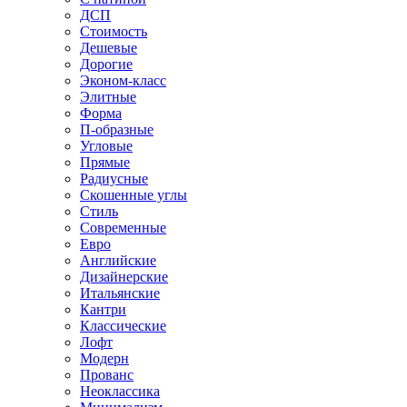
ДСП
Стоимость
Дешевые
Дорогие
Эконом-класс
Элитные
Форма
П-образные
Угловые
Прямые
Радиусные
Скошенные углы
Стиль
Современные
Евро
Английские
Дизайнерские
Итальянские
Кантри
Классические
Лофт
Модерн
Прованс
Неоклассика