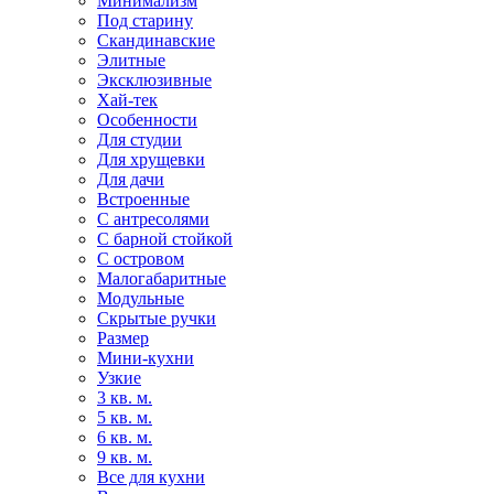
Минимализм
Под старину
Скандинавские
Элитные
Эксклюзивные
Хай-тек
Особенности
Для студии
Для хрущевки
Для дачи
Встроенные
С антресолями
С барной стойкой
С островом
Малогабаритные
Модульные
Скрытые ручки
Размер
Мини-кухни
Узкие
3 кв. м.
5 кв. м.
6 кв. м.
9 кв. м.
Все для кухни