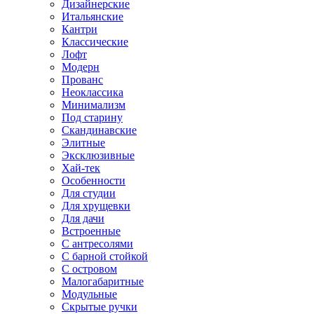
Дизайнерские
Итальянские
Кантри
Классические
Лофт
Модерн
Прованс
Неоклассика
Минимализм
Под старину
Скандинавские
Элитные
Эксклюзивные
Хай-тек
Особенности
Для студии
Для хрущевки
Для дачи
Встроенные
С антресолями
С барной стойкой
С островом
Малогабаритные
Модульные
Скрытые ручки