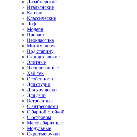
Дизайнерские
Итальянские
Кантри
Классические
Лофт
Модерн
Прованс
Неоклассика
Минимализм
Под старину
Скандинавские
Элитные
Эксклюзивные
Хай-тек
Особенности
Для студии
Для хрущевки
Для дачи
Встроенные
С антресолями
С барной стойкой
С островом
Малогабаритные
Модульные
Скрытые ручки