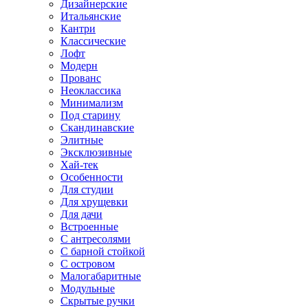
Дизайнерские
Итальянские
Кантри
Классические
Лофт
Модерн
Прованс
Неоклассика
Минимализм
Под старину
Скандинавские
Элитные
Эксклюзивные
Хай-тек
Особенности
Для студии
Для хрущевки
Для дачи
Встроенные
С антресолями
С барной стойкой
С островом
Малогабаритные
Модульные
Скрытые ручки