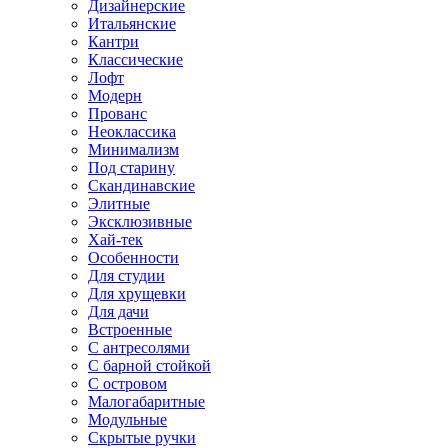
Дизайнерские
Итальянские
Кантри
Классические
Лофт
Модерн
Прованс
Неоклассика
Минимализм
Под старину
Скандинавские
Элитные
Эксклюзивные
Хай-тек
Особенности
Для студии
Для хрущевки
Для дачи
Встроенные
С антресолями
С барной стойкой
С островом
Малогабаритные
Модульные
Скрытые ручки