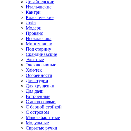
Дизайнерские
Итальянские
Кантри
Классические
Лофт
Модерн
Прованс
Неоклассика
Минимализм
Под старину
Скандинавские
Элитные
Эксклюзивные
Хай-тек
Особенности
Для студии
Для хрущевки
Для дачи
Встроенные
С антресолями
С барной стойкой
С островом
Малогабаритные
Модульные
Скрытые ручки