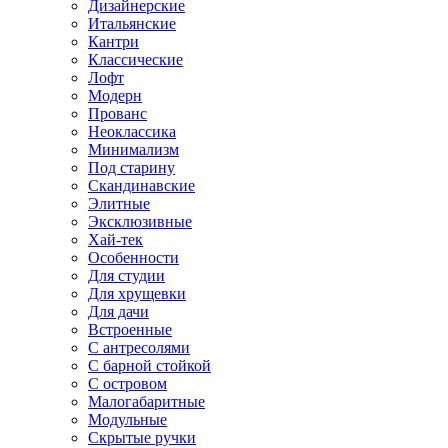
Дизайнерские
Итальянские
Кантри
Классические
Лофт
Модерн
Прованс
Неоклассика
Минимализм
Под старину
Скандинавские
Элитные
Эксклюзивные
Хай-тек
Особенности
Для студии
Для хрущевки
Для дачи
Встроенные
С антресолями
С барной стойкой
С островом
Малогабаритные
Модульные
Скрытые ручки