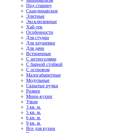
Минимализм
Под старину
Скандинавские
Элитные
Эксклюзивные
Хай-тек
Особенности
Для студии
Для хрущевки
Для дачи
Встроенные
С антресолями
С барной стойкой
С островом
Малогабаритные
Модульные
Скрытые ручки
Размер
Мини-кухни
Узкие
3 кв. м.
5 кв. м.
6 кв. м.
9 кв. м.
Все для кухни