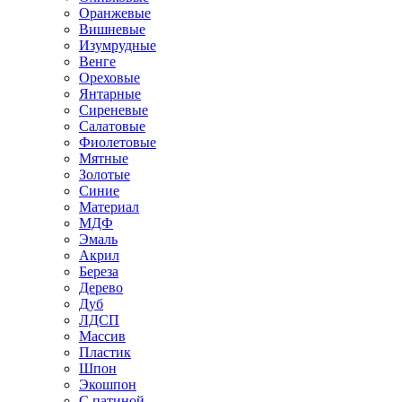
Оранжевые
Вишневые
Изумрудные
Венге
Ореховые
Янтарные
Сиреневые
Салатовые
Фиолетовые
Мятные
Золотые
Синие
Материал
МДФ
Эмаль
Акрил
Береза
Дерево
Дуб
ЛДСП
Массив
Пластик
Шпон
Экошпон
С патиной