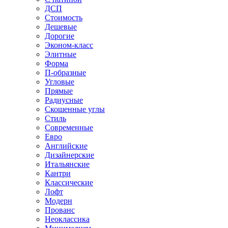
ДСП
Стоимость
Дешевые
Дорогие
Эконом-класс
Элитные
Форма
П-образные
Угловые
Прямые
Радиусные
Скошенные углы
Стиль
Современные
Евро
Английские
Дизайнерские
Итальянские
Кантри
Классические
Лофт
Модерн
Прованс
Неоклассика