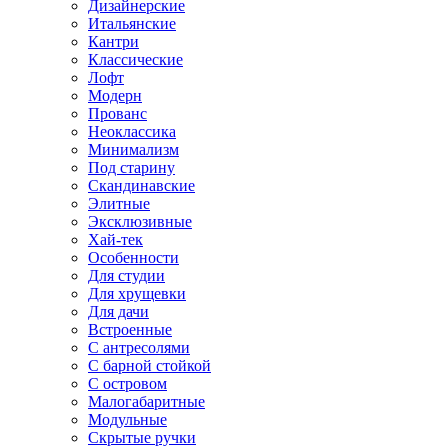
Дизайнерские
Итальянские
Кантри
Классические
Лофт
Модерн
Прованс
Неоклассика
Минимализм
Под старину
Скандинавские
Элитные
Эксклюзивные
Хай-тек
Особенности
Для студии
Для хрущевки
Для дачи
Встроенные
С антресолями
С барной стойкой
С островом
Малогабаритные
Модульные
Скрытые ручки