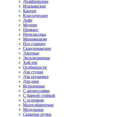
Дизайнерские
Итальянские
Кантри
Классические
Лофт
Модерн
Прованс
Неоклассика
Минимализм
Под старину
Скандинавские
Элитные
Эксклюзивные
Хай-тек
Особенности
Для студии
Для хрущевки
Для дачи
Встроенные
С антресолями
С барной стойкой
С островом
Малогабаритные
Модульные
Скрытые ручки