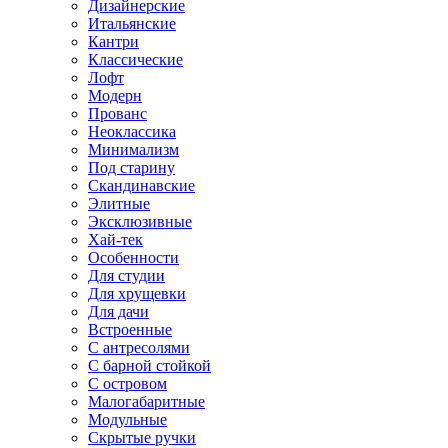
Дизайнерские
Итальянские
Кантри
Классические
Лофт
Модерн
Прованс
Неоклассика
Минимализм
Под старину
Скандинавские
Элитные
Эксклюзивные
Хай-тек
Особенности
Для студии
Для хрущевки
Для дачи
Встроенные
С антресолями
С барной стойкой
С островом
Малогабаритные
Модульные
Скрытые ручки