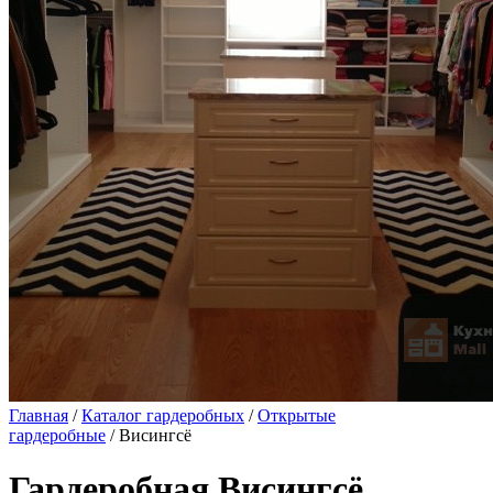
Главная
/
Каталог гардеробных
/
Открытые
гардеробные
/ Висингсё
Гардеробная Висингсё