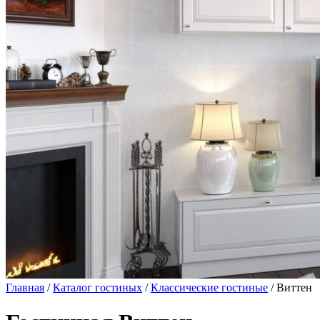
Главная
/
Каталог гостиных
/
Классические гостиные
/ Виттен