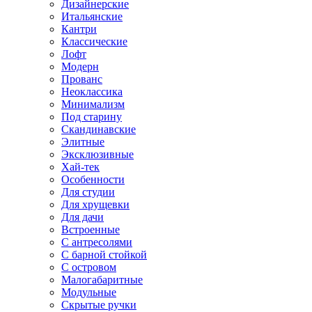
Дизайнерские
Итальянские
Кантри
Классические
Лофт
Модерн
Прованс
Неоклассика
Минимализм
Под старину
Скандинавские
Элитные
Эксклюзивные
Хай-тек
Особенности
Для студии
Для хрущевки
Для дачи
Встроенные
С антресолями
С барной стойкой
С островом
Малогабаритные
Модульные
Скрытые ручки