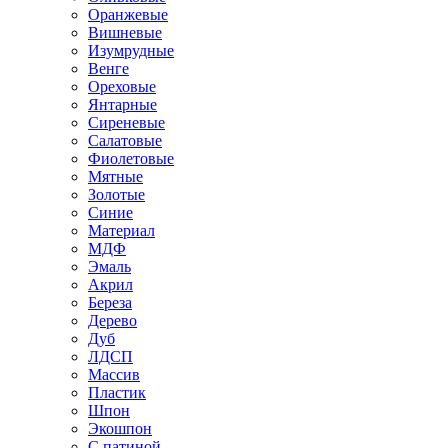
Оранжевые
Вишневые
Изумрудные
Венге
Ореховые
Янтарные
Сиреневые
Салатовые
Фиолетовые
Мятные
Золотые
Синие
Материал
МДФ
Эмаль
Акрил
Береза
Дерево
Дуб
ЛДСП
Массив
Пластик
Шпон
Экошпон
С патиной