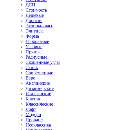
ДСП
Стоимость
Дешевые
Дорогие
Эконом-класс
Элитные
Форма
П-образные
Угловые
Прямые
Радиусные
Скошенные углы
Стиль
Современные
Евро
Английские
Дизайнерские
Итальянские
Кантри
Классические
Лофт
Модерн
Прованс
Неоклассика