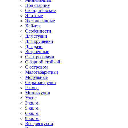
Минимализм
Под старину
Скандинавские
Элитные
Эксклюзивные
Хай-тек
Особенности
Для студии
Для хрущевки
Для дачи
Встроенные
С антресолями
С барной стойкой
С островом
Малогабаритные
Модульные
Скрытые ручки
Размер
Мини-кухни
Узкие
3 кв. м.
5 кв. м.
6 кв. м.
9 кв. м.
Все для кухни