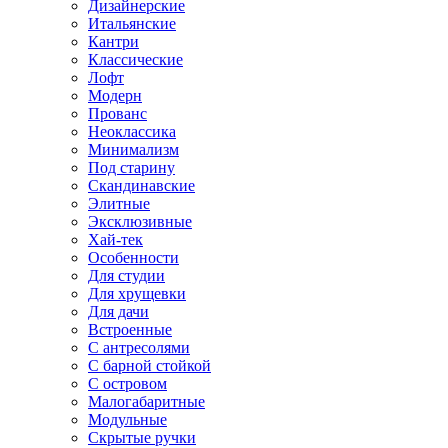
Дизайнерские
Итальянские
Кантри
Классические
Лофт
Модерн
Прованс
Неоклассика
Минимализм
Под старину
Скандинавские
Элитные
Эксклюзивные
Хай-тек
Особенности
Для студии
Для хрущевки
Для дачи
Встроенные
С антресолями
С барной стойкой
С островом
Малогабаритные
Модульные
Скрытые ручки