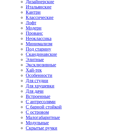
Дизайнерские
Итальянские
Кантри
Классические
Лофт
Модерн
Прованс
Неоклассика
Минимализм
Под старину
Скандинавские
Элитные
Эксклюзивные
Хай-тек
Особенности
Для студии
Для хрущевки
Для дачи
Встроенные
С антресолями
С барной стойкой
С островом
Малогабаритные
Модульные
Скрытые ручки