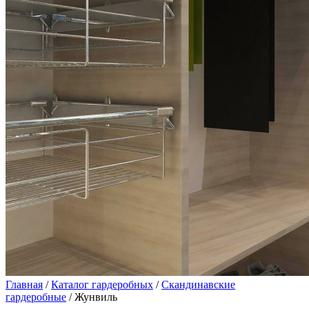
Главная
/
Каталог гардеробных
/
Скандинавские
гардеробные
/ Жунвиль