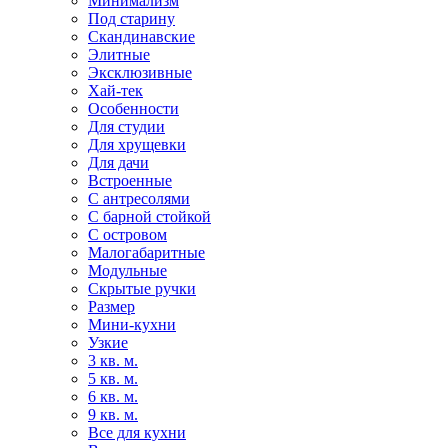
Минимализм
Под старину
Скандинавские
Элитные
Эксклюзивные
Хай-тек
Особенности
Для студии
Для хрущевки
Для дачи
Встроенные
С антресолями
С барной стойкой
С островом
Малогабаритные
Модульные
Скрытые ручки
Размер
Мини-кухни
Узкие
3 кв. м.
5 кв. м.
6 кв. м.
9 кв. м.
Все для кухни