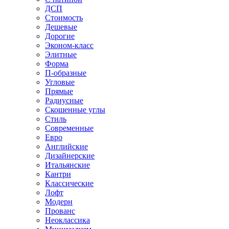
ДСП
Стоимость
Дешевые
Дорогие
Эконом-класс
Элитные
Форма
П-образные
Угловые
Прямые
Радиусные
Скошенные углы
Стиль
Современные
Евро
Английские
Дизайнерские
Итальянские
Кантри
Классические
Лофт
Модерн
Прованс
Неоклассика