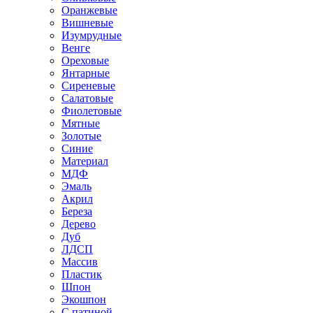
Оранжевые
Вишневые
Изумрудные
Венге
Ореховые
Янтарные
Сиреневые
Салатовые
Фиолетовые
Мятные
Золотые
Синие
Материал
МДФ
Эмаль
Акрил
Береза
Дерево
Дуб
ЛДСП
Массив
Пластик
Шпон
Экошпон
С патиной