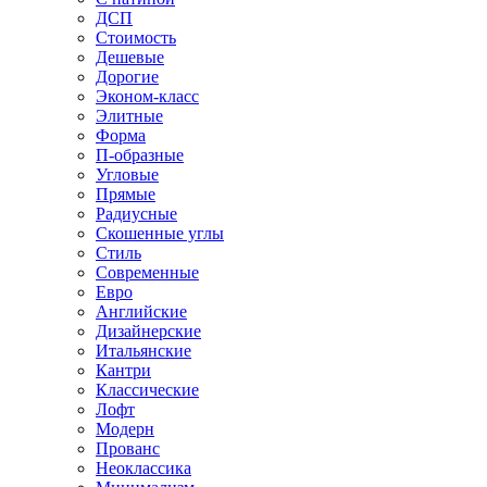
ДСП
Стоимость
Дешевые
Дорогие
Эконом-класс
Элитные
Форма
П-образные
Угловые
Прямые
Радиусные
Скошенные углы
Стиль
Современные
Евро
Английские
Дизайнерские
Итальянские
Кантри
Классические
Лофт
Модерн
Прованс
Неоклассика