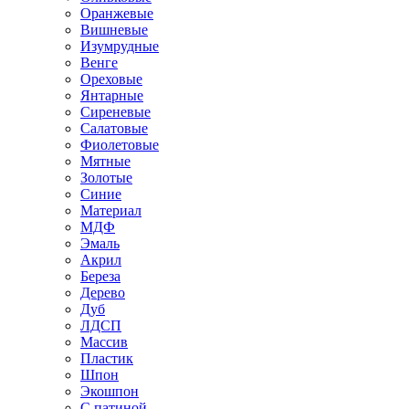
Оранжевые
Вишневые
Изумрудные
Венге
Ореховые
Янтарные
Сиреневые
Салатовые
Фиолетовые
Мятные
Золотые
Синие
Материал
МДФ
Эмаль
Акрил
Береза
Дерево
Дуб
ЛДСП
Массив
Пластик
Шпон
Экошпон
С патиной