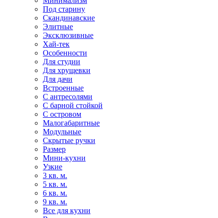
Минимализм
Под старину
Скандинавские
Элитные
Эксклюзивные
Хай-тек
Особенности
Для студии
Для хрущевки
Для дачи
Встроенные
С антресолями
С барной стойкой
С островом
Малогабаритные
Модульные
Скрытые ручки
Размер
Мини-кухни
Узкие
3 кв. м.
5 кв. м.
6 кв. м.
9 кв. м.
Все для кухни