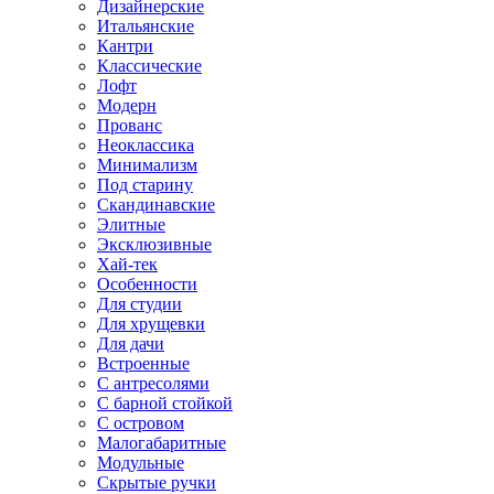
Дизайнерские
Итальянские
Кантри
Классические
Лофт
Модерн
Прованс
Неоклассика
Минимализм
Под старину
Скандинавские
Элитные
Эксклюзивные
Хай-тек
Особенности
Для студии
Для хрущевки
Для дачи
Встроенные
С антресолями
С барной стойкой
С островом
Малогабаритные
Модульные
Скрытые ручки