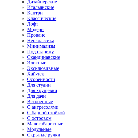
Дизайнерские
Итальянские
Кантри
Классические
Лофт
Модерн
Прованс
Неоклассика
Минимализм
Под старину
Скандинавские
Элитные
Эксклюзивные
Хай-тек
Особенности
Для студии
Для хрущевки
Для дачи
Встроенные
С антресолями
С барной стойкой
С островом
Малогабаритные
Модульные
Скрытые ручки