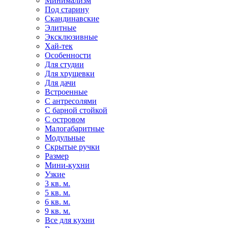
Минимализм
Под старину
Скандинавские
Элитные
Эксклюзивные
Хай-тек
Особенности
Для студии
Для хрущевки
Для дачи
Встроенные
С антресолями
С барной стойкой
С островом
Малогабаритные
Модульные
Скрытые ручки
Размер
Мини-кухни
Узкие
3 кв. м.
5 кв. м.
6 кв. м.
9 кв. м.
Все для кухни