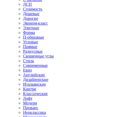
ДСП
Стоимость
Дешевые
Дорогие
Эконом-класс
Элитные
Форма
П-образные
Угловые
Прямые
Радиусные
Скошенные углы
Стиль
Современные
Евро
Английские
Дизайнерские
Итальянские
Кантри
Классические
Лофт
Модерн
Прованс
Неоклассика