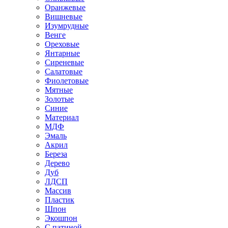
Оранжевые
Вишневые
Изумрудные
Венге
Ореховые
Янтарные
Сиреневые
Салатовые
Фиолетовые
Мятные
Золотые
Синие
Материал
МДФ
Эмаль
Акрил
Береза
Дерево
Дуб
ЛДСП
Массив
Пластик
Шпон
Экошпон
С патиной