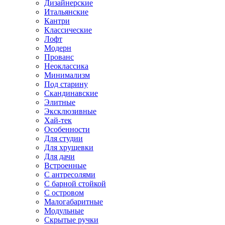
Дизайнерские
Итальянские
Кантри
Классические
Лофт
Модерн
Прованс
Неоклассика
Минимализм
Под старину
Скандинавские
Элитные
Эксклюзивные
Хай-тек
Особенности
Для студии
Для хрущевки
Для дачи
Встроенные
С антресолями
С барной стойкой
С островом
Малогабаритные
Модульные
Скрытые ручки