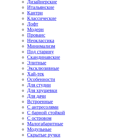
Дизайнерские
Итальянские
Кантри
Классические
Лофт
Модерн
Прованс
Неоклассика
Минимализм
Под старину
Скандинавские
Элитные
Эксклюзивные
Хай-тек
Особенности
Для студии
Для хрущевки
Для дачи
Встроенные
С антресолями
С барной стойкой
С островом
Малогабаритные
Модульные
Скрытые ручки