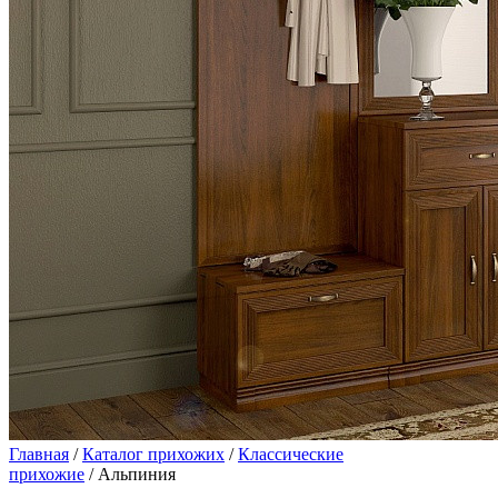
Главная
/
Каталог прихожих
/
Классические
прихожие
/ Альпиния