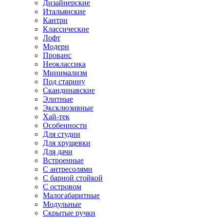
Дизайнерские
Итальянские
Кантри
Классические
Лофт
Модерн
Прованс
Неоклассика
Минимализм
Под старину
Скандинавские
Элитные
Эксклюзивные
Хай-тек
Особенности
Для студии
Для хрущевки
Для дачи
Встроенные
С антресолями
С барной стойкой
С островом
Малогабаритные
Модульные
Скрытые ручки