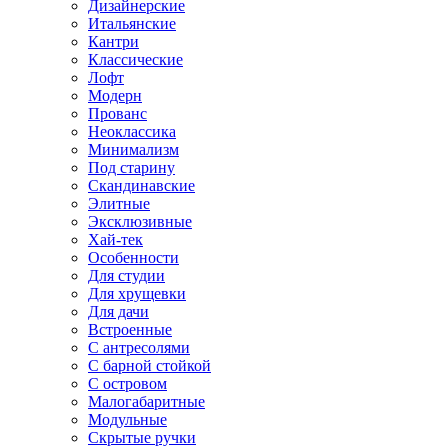
Дизайнерские
Итальянские
Кантри
Классические
Лофт
Модерн
Прованс
Неоклассика
Минимализм
Под старину
Скандинавские
Элитные
Эксклюзивные
Хай-тек
Особенности
Для студии
Для хрущевки
Для дачи
Встроенные
С антресолями
С барной стойкой
С островом
Малогабаритные
Модульные
Скрытые ручки