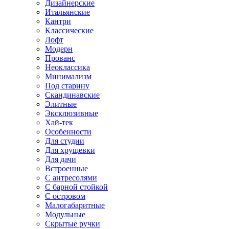
Дизайнерские
Итальянские
Кантри
Классические
Лофт
Модерн
Прованс
Неоклассика
Минимализм
Под старину
Скандинавские
Элитные
Эксклюзивные
Хай-тек
Особенности
Для студии
Для хрущевки
Для дачи
Встроенные
С антресолями
С барной стойкой
С островом
Малогабаритные
Модульные
Скрытые ручки