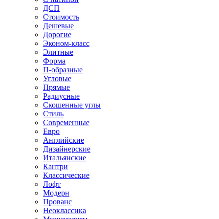
ДСП
Стоимость
Дешевые
Дорогие
Эконом-класс
Элитные
Форма
П-образные
Угловые
Прямые
Радиусные
Скошенные углы
Стиль
Современные
Евро
Английские
Дизайнерские
Итальянские
Кантри
Классические
Лофт
Модерн
Прованс
Неоклассика