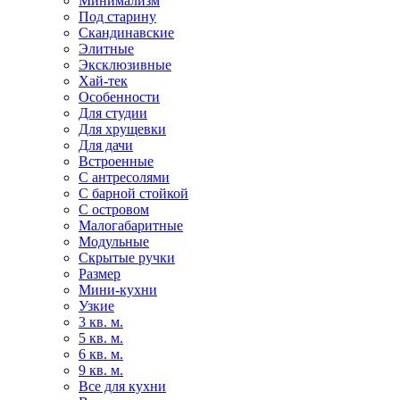
Минимализм
Под старину
Скандинавские
Элитные
Эксклюзивные
Хай-тек
Особенности
Для студии
Для хрущевки
Для дачи
Встроенные
С антресолями
С барной стойкой
С островом
Малогабаритные
Модульные
Скрытые ручки
Размер
Мини-кухни
Узкие
3 кв. м.
5 кв. м.
6 кв. м.
9 кв. м.
Все для кухни