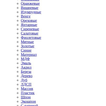
Оранжевые
Вишневые
Изумрудные
Венге
Ореховые
Янтарные
Сиреневые
Салатовые
Фиолетовые
Мятные
Золотые
Синие
Материал
МДФ
Эмаль
Акрил
Береза
Дерево
Дуб
ЛДСП
Массив
Пластик
Шпон
Экошпон
С патиной