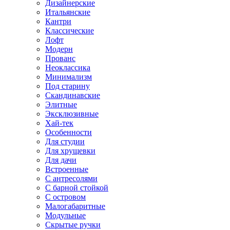
Дизайнерские
Итальянские
Кантри
Классические
Лофт
Модерн
Прованс
Неоклассика
Минимализм
Под старину
Скандинавские
Элитные
Эксклюзивные
Хай-тек
Особенности
Для студии
Для хрущевки
Для дачи
Встроенные
С антресолями
С барной стойкой
С островом
Малогабаритные
Модульные
Скрытые ручки