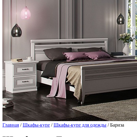
Главная
/
Шкафы-купе
/
Шкафы-купе для одежды
/ Бариза