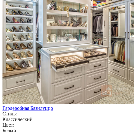
Гардеробная Базилуццо
Стиль:
Классический
Цвет:
Белый