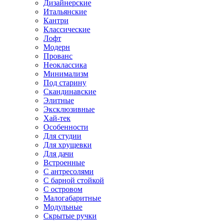
Дизайнерские
Итальянские
Кантри
Классические
Лофт
Модерн
Прованс
Неоклассика
Минимализм
Под старину
Скандинавские
Элитные
Эксклюзивные
Хай-тек
Особенности
Для студии
Для хрущевки
Для дачи
Встроенные
С антресолями
С барной стойкой
С островом
Малогабаритные
Модульные
Скрытые ручки