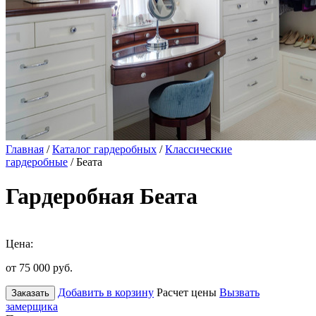
Главная
/
Каталог гардеробных
/
Классические
гардеробные
/ Беата
Гардеробная Беата
Цена:
от 75 000
руб.
Добавить в корзину
Расчет цены
Вызвать
Заказать
замерщика