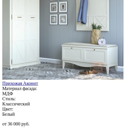
Прихожая Аконит
Материал фасада:
МДФ
Стиль:
Классический
Цвет:
Белый
от 36 000 руб.