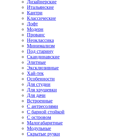
Дизайнерские
Итальянские
Кантри
Классические
Лофт
Модерн
Прованс
Неоклассика
Минимализм
Под старину
Скандинавские
Элитные
Эксклюзивные
Хай-тек
Особенности
Для студии
Для хрущевки
Для дачи
Встроенные
С антресолями
С барной стойкой
С островом
Малогабаритные
Модульные
Скрытые ручки