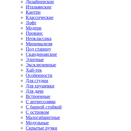
Дизайнерские
Итальянские
Кантри
Классические
Лофт
Модерн
Прованс
Неоклассика
Минимализм
Под старину
Скандинавские
Элитные
Эксклюзивные
Хай-тек
Особенности
Для студии
Для хрущевки
Для дачи
Встроенные
С антресолями
С барной стойкой
С островом
Малогабаритные
Модульные
Скрытые ручки