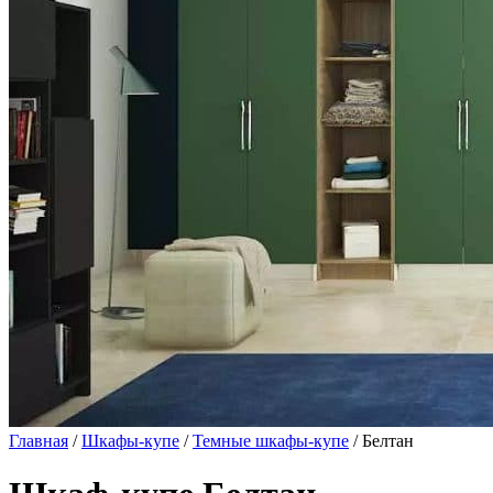
Главная
/
Шкафы-купе
/
Темные шкафы-купе
/ Белтан