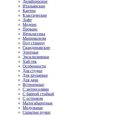
Дизайнерские
Итальянские
Кантри
Классические
Лофт
Модерн
Прованс
Неоклассика
Минимализм
Под старину
Скандинавские
Элитные
Эксклюзивные
Хай-тек
Особенности
Для студии
Для хрущевки
Для дачи
Встроенные
С антресолями
С барной стойкой
С островом
Малогабаритные
Модульные
Скрытые ручки