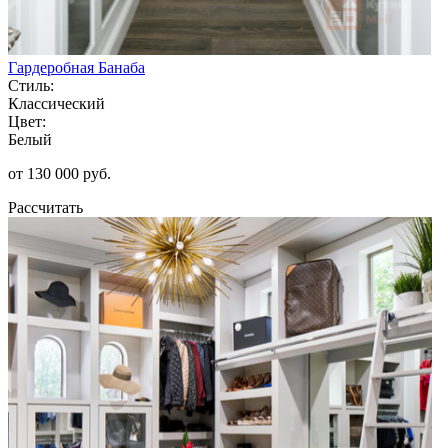
Гардеробная Банаба
Стиль:
Классический
Цвет:
Белый
от 130 000 руб.
Рассчитать