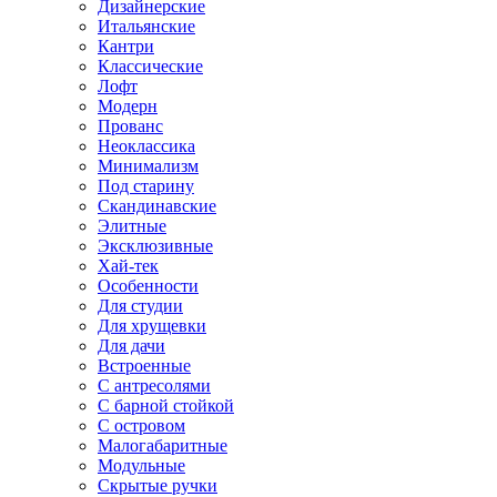
Дизайнерские
Итальянские
Кантри
Классические
Лофт
Модерн
Прованс
Неоклассика
Минимализм
Под старину
Скандинавские
Элитные
Эксклюзивные
Хай-тек
Особенности
Для студии
Для хрущевки
Для дачи
Встроенные
С антресолями
С барной стойкой
С островом
Малогабаритные
Модульные
Скрытые ручки