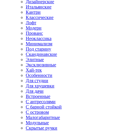
Дизайнерские
Итальянские
Кантри
Классические
Лофт
Модерн
Прованс
Неоклассика
Минимализм
Под старину
Скандинавские
Элитные
Эксклюзивные
Хай-тек
Особенности
Для студии
Для хрущевки
Для дачи
Встроенные
С антресолями
С барной стойкой
С островом
Малогабаритные
Модульные
Скрытые ручки