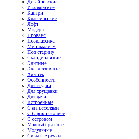
Дизайнерские
Итальянские
Кантри
Классические
Лофт
Модерн
Прованс
Неоклассика
Минимализм
Под старину
Скандинавские
Элитные
Эксклюзивные
Хай-тек
Особенности
Для студии
Для хрущевки
Для дачи
Встроенные
С антресолями
С барной стойкой
С островом
Малогабаритные
Модульные
Скрытые ручки