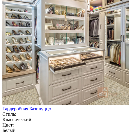
Гардеробная Базилуццо
Стиль:
Классический
Цвет:
Белый