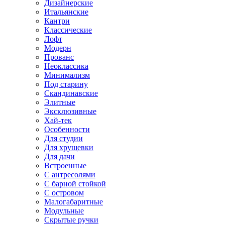
Дизайнерские
Итальянские
Кантри
Классические
Лофт
Модерн
Прованс
Неоклассика
Минимализм
Под старину
Скандинавские
Элитные
Эксклюзивные
Хай-тек
Особенности
Для студии
Для хрущевки
Для дачи
Встроенные
С антресолями
С барной стойкой
С островом
Малогабаритные
Модульные
Скрытые ручки