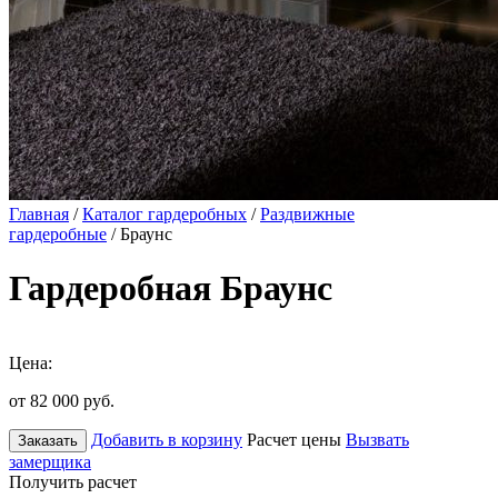
Главная
/
Каталог гардеробных
/
Раздвижные
гардеробные
/ Браунс
Гардеробная Браунс
Цена:
от 82 000
руб.
Добавить в корзину
Расчет цены
Вызвать
Заказать
замерщика
Получить расчет