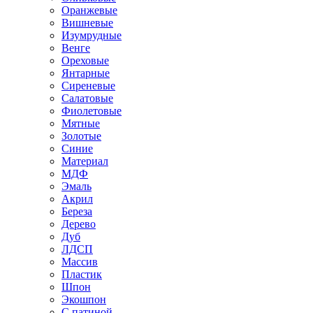
Оранжевые
Вишневые
Изумрудные
Венге
Ореховые
Янтарные
Сиреневые
Салатовые
Фиолетовые
Мятные
Золотые
Синие
Материал
МДФ
Эмаль
Акрил
Береза
Дерево
Дуб
ЛДСП
Массив
Пластик
Шпон
Экошпон
С патиной