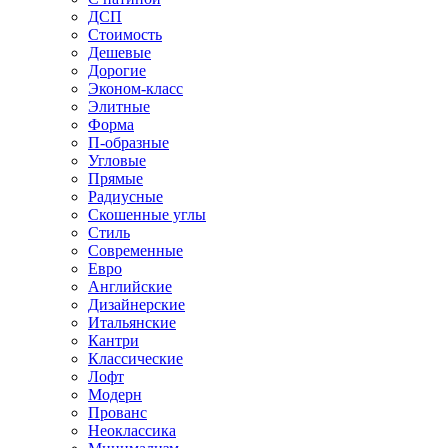
ДСП
Стоимость
Дешевые
Дорогие
Эконом-класс
Элитные
Форма
П-образные
Угловые
Прямые
Радиусные
Скошенные углы
Стиль
Современные
Евро
Английские
Дизайнерские
Итальянские
Кантри
Классические
Лофт
Модерн
Прованс
Неоклассика