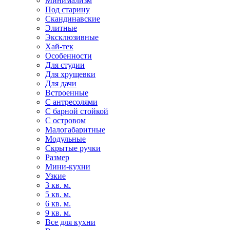
Минимализм
Под старину
Скандинавские
Элитные
Эксклюзивные
Хай-тек
Особенности
Для студии
Для хрущевки
Для дачи
Встроенные
С антресолями
С барной стойкой
С островом
Малогабаритные
Модульные
Скрытые ручки
Размер
Мини-кухни
Узкие
3 кв. м.
5 кв. м.
6 кв. м.
9 кв. м.
Все для кухни